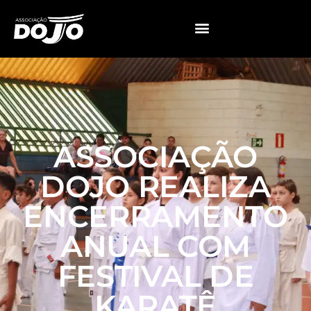
ASSOCIAÇÃO
DOJO REALIZA
ENCERRAMENTO
ANUAL COM
FESTIVAL DE
KARATÊ