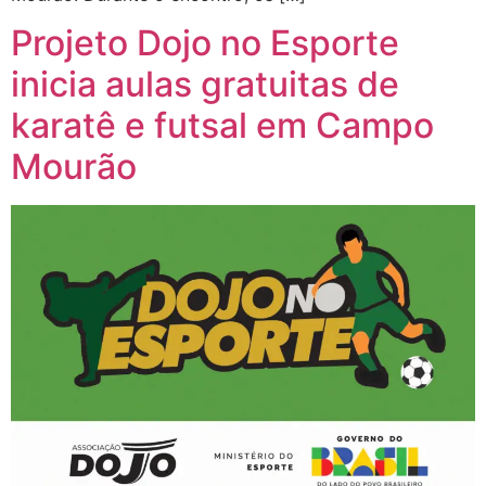
Projeto Dojo no Esporte
inicia aulas gratuitas de
karatê e futsal em Campo
Mourão