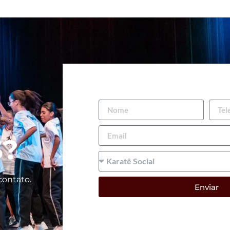
E
S?
contato.
Enviar