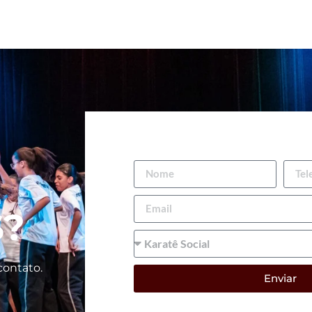
E
S?
contato.
Enviar