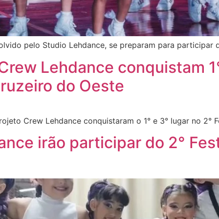
lvido pelo Studio Lehdance, se preparam para participar d
 Crew Lehdance conquistam 1° 
Cruzeiro do Oeste
rojeto Crew Lehdance conquistaram o 1° e 3° lugar no 2° F
nce irão participar do 2° Fes