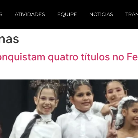
S
ATIVIDADES
EQUIPE
NOTÍCIAS
TRA
nas
quistam quatro títulos no Fe