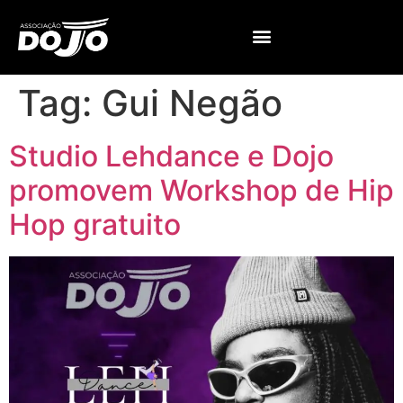
Tag:
Gui Negão
Studio Lehdance e Dojo
promovem Workshop de Hip
Hop gratuito