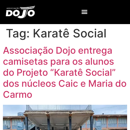
Tag:
Karatê Social
Associação Dojo entrega
camisetas para os alunos
do Projeto “Karatê Social”
dos núcleos Caic e Maria do
Carmo