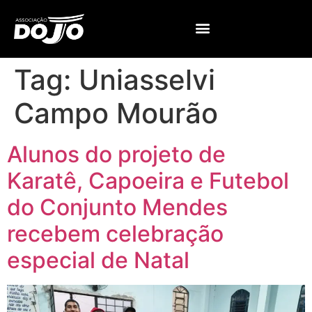
Tag:
Uniasselvi
Campo Mourão
Alunos do projeto de
Karatê, Capoeira e Futebol
do Conjunto Mendes
recebem celebração
especial de Natal